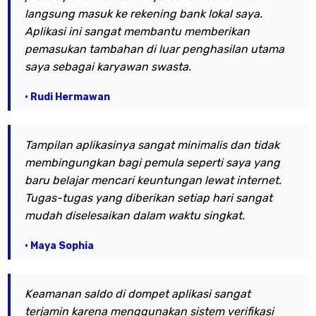
langsung masuk ke rekening bank lokal saya.
Aplikasi ini sangat membantu memberikan
pemasukan tambahan di luar penghasilan utama
saya sebagai karyawan swasta.
• Rudi Hermawan
Tampilan aplikasinya sangat minimalis dan tidak
membingungkan bagi pemula seperti saya yang
baru belajar mencari keuntungan lewat internet.
Tugas-tugas yang diberikan setiap hari sangat
mudah diselesaikan dalam waktu singkat.
• Maya Sophia
Keamanan saldo di dompet aplikasi sangat
terjamin karena menggunakan sistem verifikasi