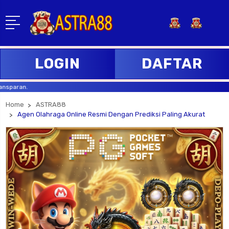
LOGIN
DAFTAR
n.
Home
ASTRA88
Agen Olahraga Online Resmi Dengan Prediksi Paling Akurat